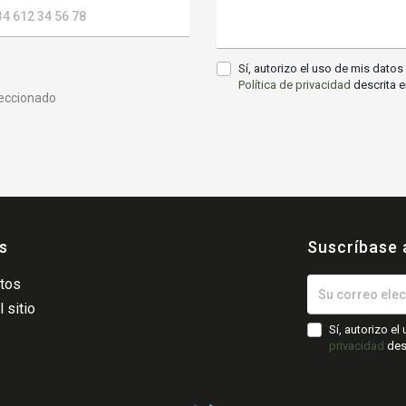
a
Sí, autorizo el uso de mis dato
Política de privacidad
descrita e
leccionado
s
Suscríbase 
atos
 sitio
Sí, autorizo e
privacidad
desc